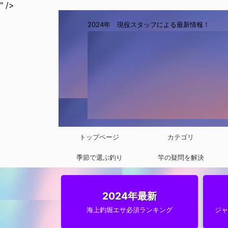
" />
2024年 現役スタッフによる最新情報！
トップページ
カテゴリ
季節で選ぶ釣り
竿の疑問を解決
2024年最新
海上釣堀エサ必須ランキング
ジ