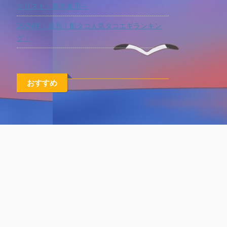
クリスト～夏冬兼用～
2024年！最新！船タコ人気タコエギランキン
グ！
おすすめ