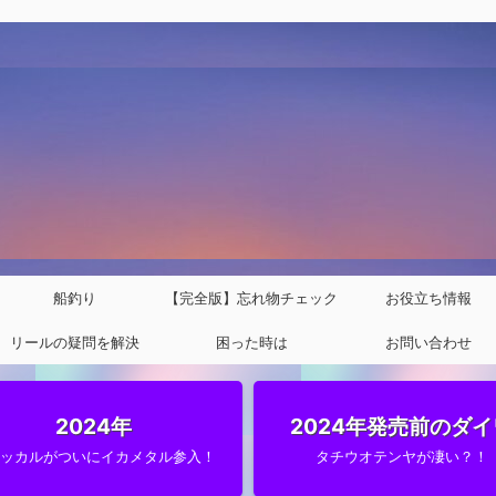
船釣り
【完全版】忘れ物チェック
お役立ち情報
リールの疑問を解決
困った時は
リスト
お問い合わせ
2024年
2024年発売前のダイ
ャッカルがついにイカメタル参入！
タチウオテンヤが凄い？！