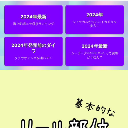
2024年
2024年最新
ジャッカルがついにイカメタル
海上釣堀エサ必須ランキング
参入！
2024年発売前のダイ
2024年最新
ワ
シーボーグＧ1800Ｍ‐RJって実際
どうなん？
タチウオテンヤが凄い？！