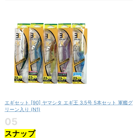
エギセット [90] ヤマシタ エギ王 3.5号 5本セット 軍艦グ
リーン入り (N1)
スナップ