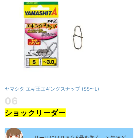
ヤマシタ エギ王エギングスナップ (SS〜L)
ショックリーダー
リールにはＰＥ0.6号を巻く、と先ほど