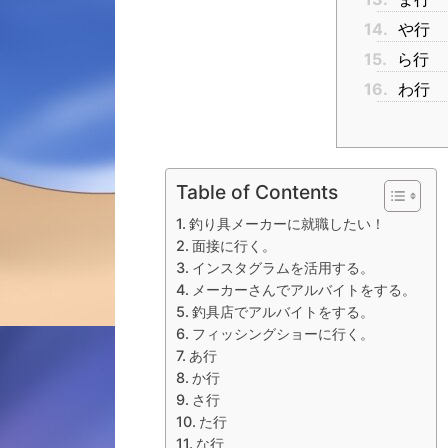
14.
や行
15.
ら行
16.
わ行
Table of Contents
釣り具メーカーに就職したい！
面接に行く。
インスタグラムを活用する。
メーカーさんでアルバイトをする。
釣具店でアルバイトをする。
フィッシングショーに行く。
あ行
か行
さ行
た行
な行