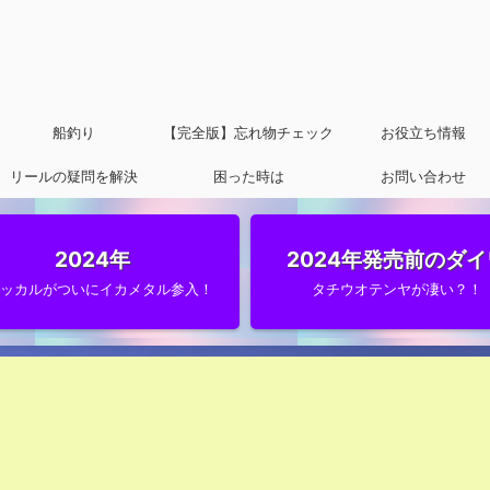
船釣り
【完全版】忘れ物チェック
お役立ち情報
リールの疑問を解決
困った時は
リスト
お問い合わせ
2024年
2024年発売前のダイ
ャッカルがついにイカメタル参入！
タチウオテンヤが凄い？！