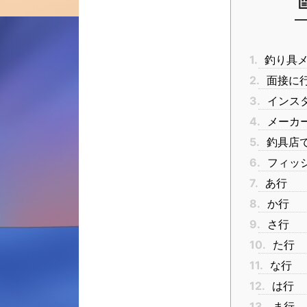
1.
釣り具メ
2.
面接に
3.
インス
4.
メーカ
5.
釣具店
6.
フィッ
7.
あ行
8.
か行
9.
さ行
10.
た行
11.
な行
12.
は行
13.
ま行