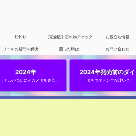
船釣り
【完全版】忘れ物チェック
お役立ち情報
リールの疑問を解決
困った時は
リスト
お問い合わせ
2024年
2024年発売前のダイ
ャッカルがついにイカメタル参入！
タチウオテンヤが凄い？！