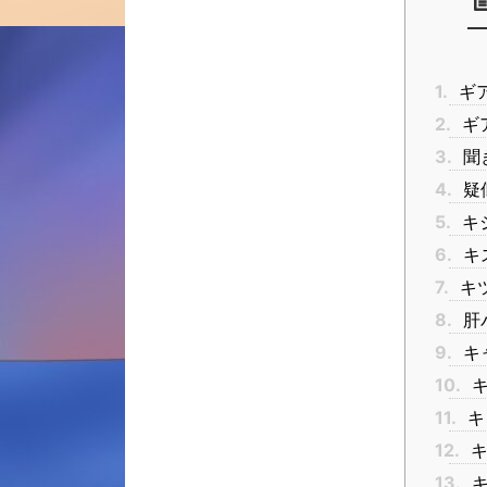
1.
ギ
2.
ギ
3.
聞
4.
疑
5.
キ
6.
キ
7.
キツ
8.
肝
9.
キ
10.
キ
11.
キ
12.
キ
13.
キ