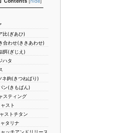
Contents
[
hide
]
ア
ア比(ぎあひ)
き合わせ(ききあわせ)
似餌(ぎじえ)
ジハタ
ス
ネ鉤(きつねばり)
パン(きもぱん)
ャスティング
ャスト
ャストチタン
ャタリナ
ャッチアンドリリース