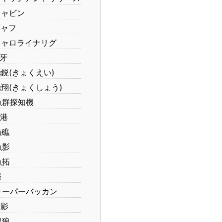
ャビン
ャフ
ャロライナリグ
牙
鋭(きょくえい)
翔(きょくしょう)
魚群探知機
港
漁礁
魚影
魚拓
際
ーパーバッカン
影
銀狼