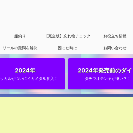
船釣り
【完全版】忘れ物チェック
お役立ち情報
リールの疑問を解決
困った時は
リスト
お問い合わせ
2024年
2024年発売前のダイ
ャッカルがついにイカメタル参入！
タチウオテンヤが凄い？！