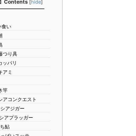
Contents
[
hide
]
い食い
潮
島
藤つり具
カッパリ
キアミ
き竿
シアコンクエスト
シアジガー
シアプラッガー
ち鮎
っぱいスッテ