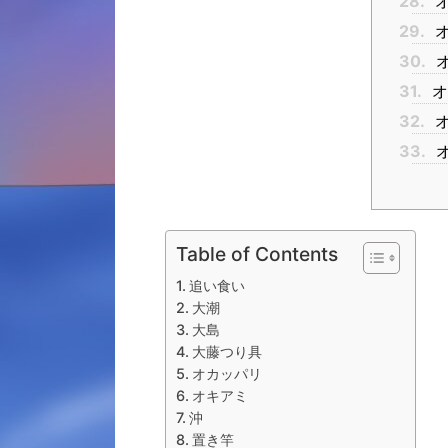
28.
オ
29.
オ
30.
オ
31.
オ
32.
オ
33.
オ
Table of Contents
追い食い
大潮
大島
大藤つり具
オカッパリ
オキアミ
沖
置き竿