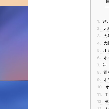
1.
追
2.
大
3.
大
4.
大
5.
オ
6.
オ
7.
沖
8.
置
9.
オ
10.
オ
11.
オ
12.
落
13.
お