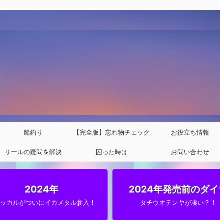
船釣り
【完全版】忘れ物チェック
お役立ち情報
リールの疑問を解決
困った時は
リスト
お問い合わせ
2024年
2024年発売前のダイ
ャッカルがついにイカメタル参入！
タチウオテンヤが凄い？！