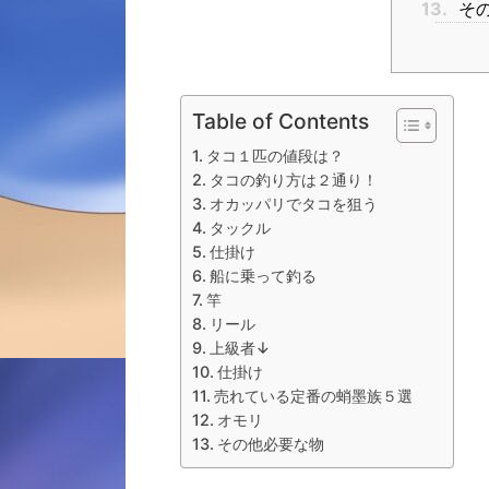
13.
そ
Table of Contents
タコ１匹の値段は？
タコの釣り方は２通り！
オカッパリでタコを狙う
タックル
仕掛け
船に乗って釣る
竿
リール
上級者↓
仕掛け
売れている定番の蛸墨族５選
オモリ
その他必要な物