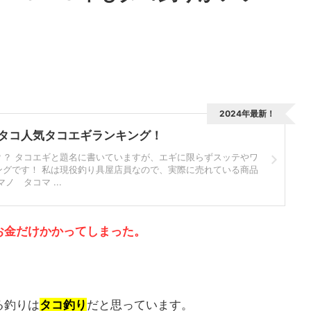
2024年最新！
船タコ人気タコエギランキング！
？？ タコエギと題名に書いていますが、エギに限らずスッテやワ
ングです！ 私は現役釣り具屋店員なので、実際に売れている商品
ノ タコマ ...
お金だけかかってしまった。
る釣りは
タコ釣り
だと思っています。