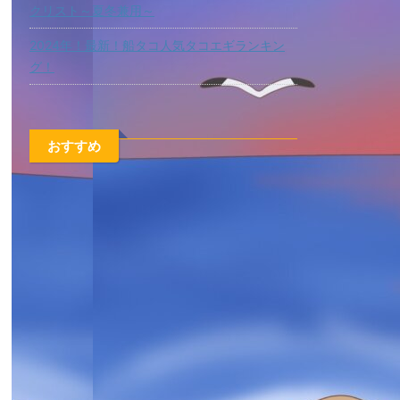
クリスト～夏冬兼用～
2024年！最新！船タコ人気タコエギランキン
グ！
おすすめ