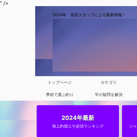
" />
2024年 現役スタッフによる最新情報！
トップページ
カテゴリ
季節で選ぶ釣り
竿の疑問を解決
2024年最新
海上釣堀エサ必須ランキング
ジ