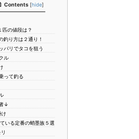
Contents
[
hide
]
１匹の値段は？
の釣り方は２通り！
ッパリでタコを狙う
クル
け
乗って釣る
ル
者↓
掛け
ている定番の蛸墨族５選
モリ