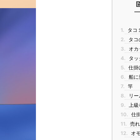
1.
タコ
2.
タコ
3.
オカ
4.
タッ
5.
仕掛
6.
船に
7.
竿
8.
リー
9.
上級
10.
仕
11.
売れ
12.
オ