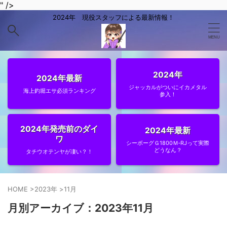
" />
2024年 現役スタッフによる最新情報！
2024年
2024年最新
ジャッカルがついにイカメタル
海上釣堀エサ必須ランキング
参入！
2024年発売前のダイ
2024年最新
ワ
シーボーグＧ1800Ｍ‐RJって実際
どうなん？
タチウオテンヤが凄い？！
HOME
>
2023年
>
11月
月別アーカイブ：2023年11月