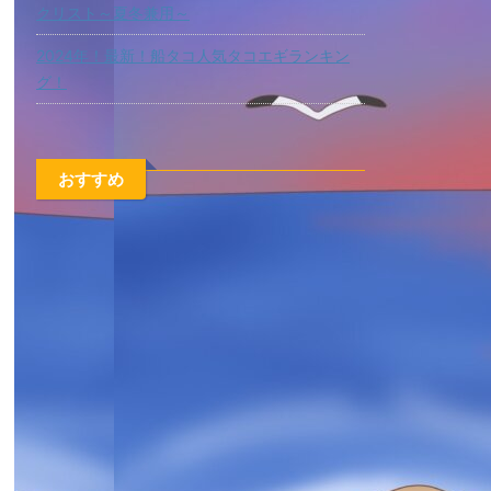
クリスト～夏冬兼用～
2024年！最新！船タコ人気タコエギランキン
グ！
おすすめ