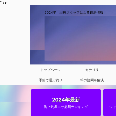
" />
2024年 現役スタッフによる最新情報！
トップページ
カテゴリ
季節で選ぶ釣り
竿の疑問を解決
2024年最新
海上釣堀エサ必須ランキング
ジ