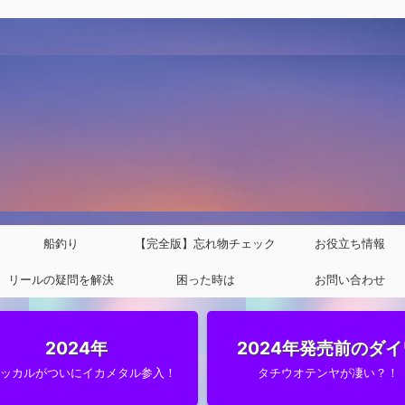
船釣り
【完全版】忘れ物チェック
お役立ち情報
リールの疑問を解決
困った時は
リスト
お問い合わせ
2024年
2024年発売前のダイ
ャッカルがついにイカメタル参入！
タチウオテンヤが凄い？！