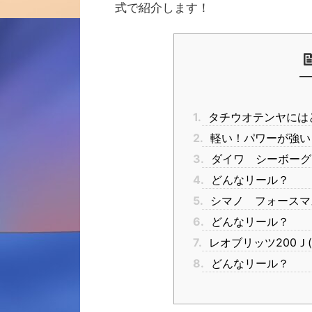
式で紹介します！
1.
タチウオテンヤには
2.
軽い！パワーが強い
3.
ダイワ シーボーグ20
4.
どんなリール？
5.
シマノ フォースマスタ
6.
どんなリール？
7.
レオブリッツ200Ｊ(
8.
どんなリール？