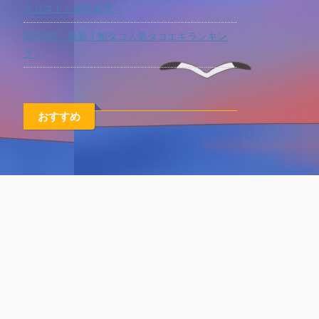
クリスト～夏冬兼用～
2024年！最新！船タコ人気タコエギランキン
グ！
おすすめ