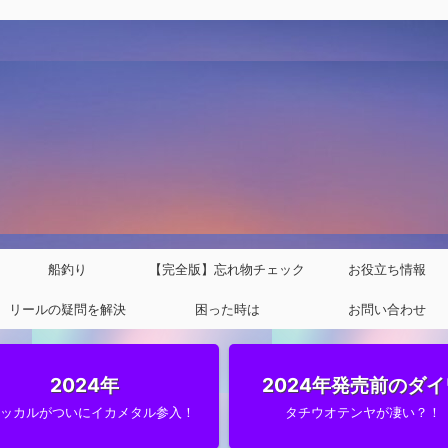
船釣り
【完全版】忘れ物チェック
お役立ち情報
リールの疑問を解決
困った時は
リスト
お問い合わせ
2024年
2024年発売前のダイ
ャッカルがついにイカメタル参入！
タチウオテンヤが凄い？！