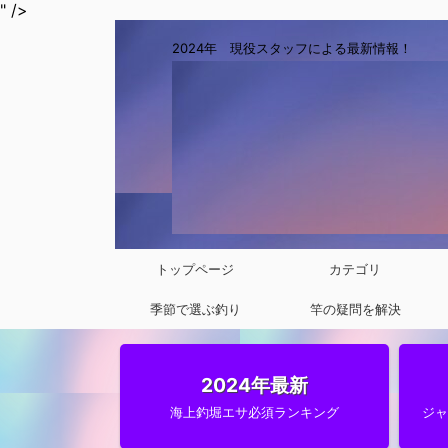
" />
2024年 現役スタッフによる最新情報！
トップページ
カテゴリ
季節で選ぶ釣り
竿の疑問を解決
2024年最新
海上釣堀エサ必須ランキング
ジ