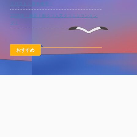
クリスト～夏冬兼用～
2024年！最新！船タコ人気タコエギランキン
グ！
おすすめ