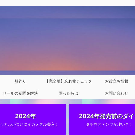
船釣り
【完全版】忘れ物チェック
お役立ち情報
リールの疑問を解決
困った時は
リスト
お問い合わせ
2024年
2024年発売前のダイ
ャッカルがついにイカメタル参入！
タチウオテンヤが凄い？！