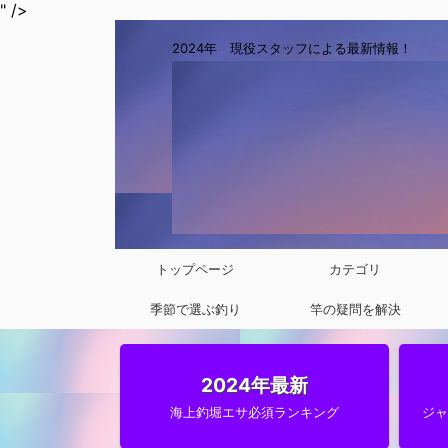
" />
2024年 現役スタッフによる最新情報！
トップページ
カテゴリ
季節で選ぶ釣り
竿の疑問を解決
2024年最新
海上釣堀エサ必須ランキング
ジ