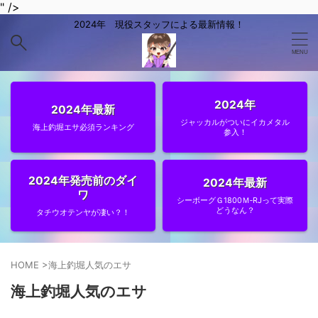
" />
2024年 現役スタッフによる最新情報！
2024年
2024年最新
ジャッカルがついにイカメタル
海上釣堀エサ必須ランキング
参入！
2024年発売前のダイ
2024年最新
ワ
シーボーグＧ1800Ｍ‐RJって実際
どうなん？
タチウオテンヤが凄い？！
HOME
>
海上釣堀人気のエサ
海上釣堀人気のエサ