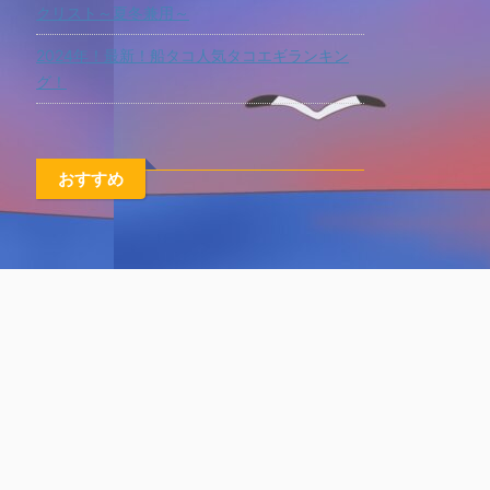
クリスト～夏冬兼用～
2024年！最新！船タコ人気タコエギランキン
グ！
おすすめ