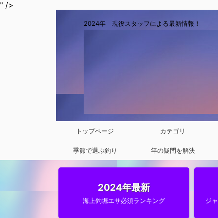
" />
2024年 現役スタッフによる最新情報！
トップページ
カテゴリ
季節で選ぶ釣り
竿の疑問を解決
2024年最新
海上釣堀エサ必須ランキング
ジ