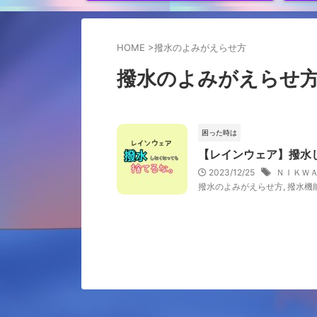
HOME
>
撥水のよみがえらせ方
撥水のよみがえらせ
困った時は
【レインウェア】撥水
2023/12/25
ＮＩＫＷ
撥水のよみがえらせ方
,
撥水機