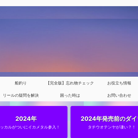
船釣り
【完全版】忘れ物チェック
お役立ち情報
リールの疑問を解決
困った時は
リスト
お問い合わせ
2024年
2024年発売前のダイ
ャッカルがついにイカメタル参入！
タチウオテンヤが凄い？！