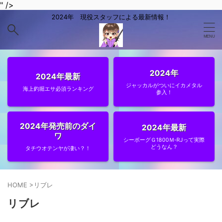
" />
2024年 現役スタッフによる最新情報！
2024年
2024年最新
ジャッカルがついにイカメタル
海上釣堀エサ必須ランキング
参入！
2024年発売前のダイ
2024年最新
ワ
シーボーグＧ1800Ｍ‐RJって実際
どうなん？
タチウオテンヤが凄い？！
HOME
>
リブレ
リブレ