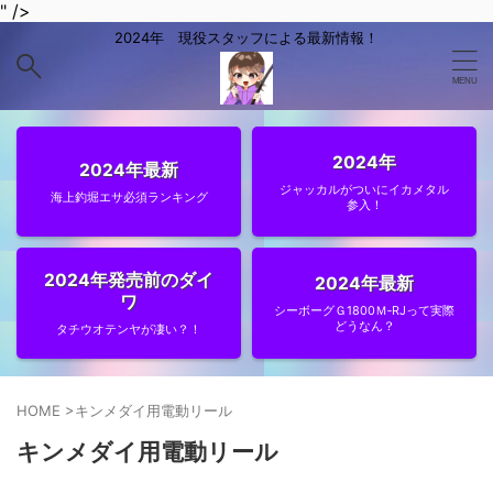
" />
2024年 現役スタッフによる最新情報！
2024年
2024年最新
ジャッカルがついにイカメタル
海上釣堀エサ必須ランキング
参入！
2024年発売前のダイ
2024年最新
ワ
シーボーグＧ1800Ｍ‐RJって実際
どうなん？
タチウオテンヤが凄い？！
HOME
>
キンメダイ用電動リール
キンメダイ用電動リール