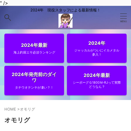
" />
2024年 現役スタッフによる最新情報！
2024年
2024年最新
ジャッカルがついにイカメタル
海上釣堀エサ必須ランキング
参入！
2024年発売前のダイ
2024年最新
ワ
シーボーグＧ1800Ｍ‐RJって実際
どうなん？
タチウオテンヤが凄い？！
HOME
>
オモリグ
オモリグ