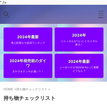
" />
2024年
2024年最新
ジャッカルがついにイカメタル
海上釣堀エサ必須ランキング
参入！
2024年発売前のダイ
2024年最新
ワ
シーボーグＧ1800Ｍ‐RJって実際
どうなん？
タチウオテンヤが凄い？！
HOME
>
持ち物チェックリスト
>
持ち物チェックリスト